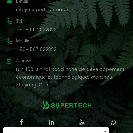

E-mail
info@supertechmachine.com

Tél
+86-15671022822

Mobile
+86-15671022822

Adresse
N ° 460, Jinhai Road, zone de développement
économique et technologique, Wenzhou,
Zhejiang, Chine
X